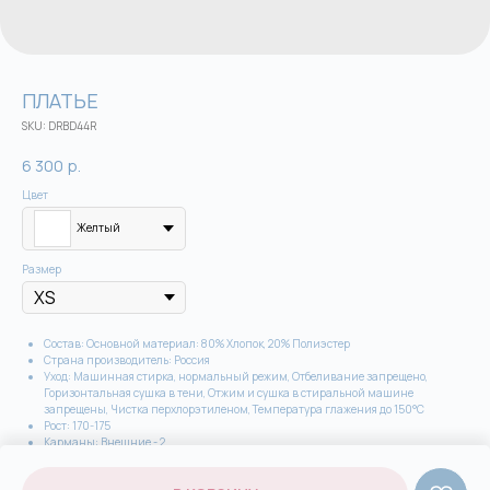
ПЛАТЬЕ
SKU:
DRBD44R
6 300
р.
Цвет
Желтый
Размер
Состав: Основной материал: 80% Хлопок, 20% Полиэстер
Страна производитель: Россия
Уход: Машинная стирка, нормальный режим, Отбеливание запрещено,
Горизонтальная сушка в тени, Отжим и сушка в стиральной машине
запрещены, Чистка перхлорэтиленом, Температура глажения до 150°С
Рост: 170-175
Карманы: Внешние - 2
Особенности: Фиксатор талии